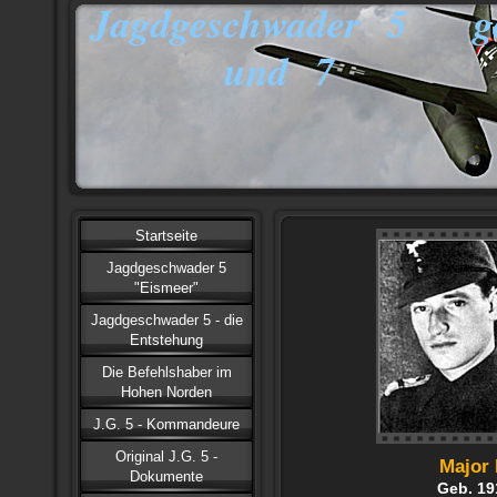
Jagdgeschwader 5 ge
und 7
Startseite
Jagdgeschwader 5
"Eismeer"
Jagdgeschwader 5 - die
Entstehung
Die Befehlshaber im
Hohen Norden
J.G. 5 - Kommandeure
Original J.G. 5 -
Major 
Dokumente
Geb. 19