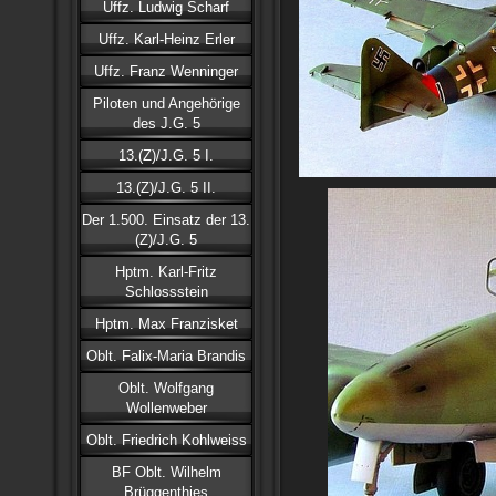
Uffz. Ludwig Scharf
Uffz. Karl-Heinz Erler
Uffz. Franz Wenninger
Piloten und Angehörige
des J.G. 5
13.(Z)/J.G. 5 I.
13.(Z)/J.G. 5 II.
Der 1.500. Einsatz der 13.
(Z)/J.G. 5
Hptm. Karl-Fritz
Schlossstein
Hptm. Max Franzisket
Oblt. Falix-Maria Brandis
Oblt. Wolfgang
Wollenweber
Oblt. Friedrich Kohlweiss
BF Oblt. Wilhelm
Brüggenthies