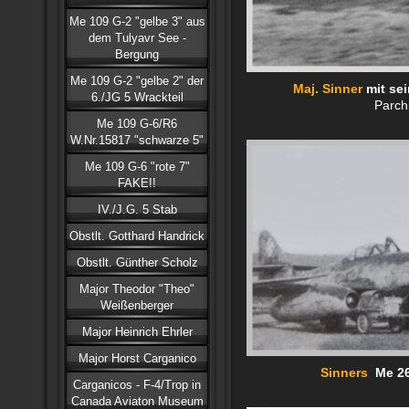
Me 109 G-2 "gelbe 3" aus
dem Tulyavr See -
Bergung
Me 109 G-2 "gelbe 2" der
Maj. Sinner
mit sei
6./JG 5 Wrackteil
Parch
Me 109 G-6/R6
W.Nr.15817 "schwarze 5"
Me 109 G-6 "rote 7"
FAKE!!
IV./J.G. 5 Stab
Obstlt. Gotthard Handrick
Obstlt. Günther Scholz
Major Theodor "Theo"
Weißenberger
Major Heinrich Ehrler
Major Horst Carganico
Sinners
Me 26
Carganicos - F-4/Trop in
Canada Aviaton Museum