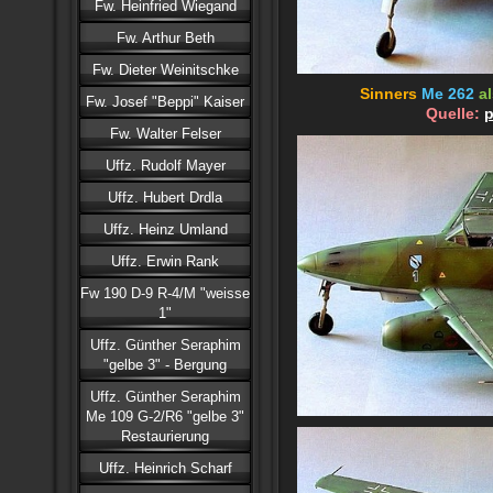
Fw. Heinfried Wiegand
Fw. Arthur Beth
Fw. Dieter Weinitschke
Sinners
Me 262
a
Fw. Josef "Beppi" Kaiser
Quelle:
p
Fw. Walter Felser
Uffz. Rudolf Mayer
Uffz. Hubert Drdla
Uffz. Heinz Umland
Uffz. Erwin Rank
Fw 190 D-9 R-4/M "weisse
1"
Uffz. Günther Seraphim
"gelbe 3" - Bergung
Uffz. Günther Seraphim
Me 109 G-2/R6 "gelbe 3"
Restaurierung
Uffz. Heinrich Scharf