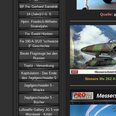
BF Fw. Gerhard Sarodnik
14.(Jabo)/J.G. 5
Quelle:
p
Hptm. Friedrich-Wilhelm
Strakeljahn
Fw. Ewald Hünlein
Fw 190 A-3/U3 "schwarze
3" Geschichte
Beute Flugzeuge bei den
Russen
Tirpitz - Versenkung
Kapitulation - Das Ende
des Jagdgeschwader 5
Sinners
Me 262 A
Jagdgeschwader 5 -
Wracks
Jagdgeschwader 5 -
Bücher
Luftwaffe Gallery JG 5 von
Mombeek - Kritik!