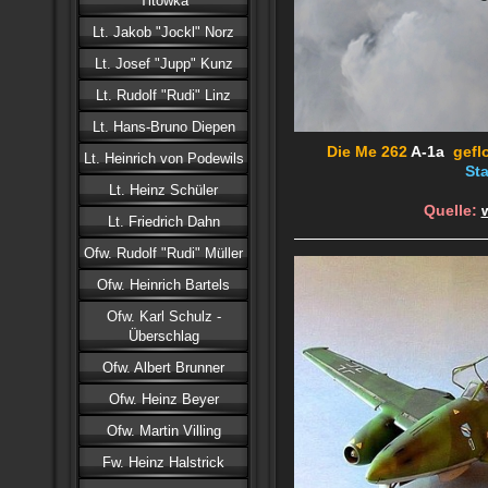
Titowka
Lt. Jakob "Jockl" Norz
Lt. Josef "Jupp" Kunz
Lt. Rudolf "Rudi" Linz
Lt. Hans-Bruno Diepen
Die Me 262
A-1a
geflo
Lt. Heinrich von Podewils
Sta
Lt. Heinz Schüler
Quelle:
Lt. Friedrich Dahn
Ofw. Rudolf "Rudi" Müller
Ofw. Heinrich Bartels
Ofw. Karl Schulz -
Überschlag
Ofw. Albert Brunner
Ofw. Heinz Beyer
Ofw. Martin Villing
Fw. Heinz Halstrick