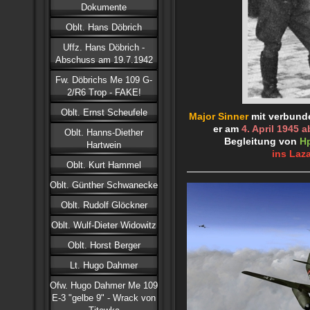
Dokumente
Oblt. Hans Döbrich
Uffz. Hans Döbrich -
Abschuss am 19.7.1942
Fw. Döbrichs Me 109 G-
2/R6 Trop - FAKE!
Oblt. Ernst Scheufele
Major Sinner
mit verbun
er am
4. April 1945
Oblt. Hanns-Diether
Begleitung von
Hp
Hartwein
ins Laza
Oblt. Kurt Hammel
Oblt. Günther Schwanecke
Oblt. Rudolf Glöckner
Oblt. Wulf-Dieter Widowitz
Oblt. Horst Berger
Lt. Hugo Dahmer
Ofw. Hugo Dahmer Me 109
E-3 "gelbe 9" - Wrack von