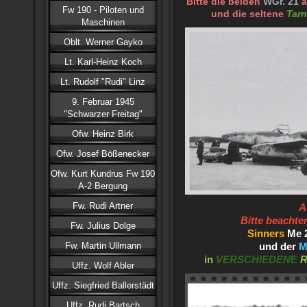
Bitte die beiden
WGr. 21
Fw 190 - Piloten und
und die seltene
Tar
Maschinen
Oblt. Werner Gayko
Lt. Karl-Heinz Koch
Lt. Rudolf "Rudi" Linz
9. Februar 1945
"Schwarzer Freitag"
Ofw. Heinz Birk
Ofw. Josef Bößenecker
Ofw. Kurt Kundrus Fw 190
A-2 Bergung
Fw. Rudi Artner
A
Bitte beachte
Fw. Julius Dolge
Sinners
Me 2
Fw. Martin Ullmann
und der
M
in
VERSCHIEDEN
E
R
Uffz. Wolf Abler
Uffz. Siegfried Ballerstädt
Uffz. Rudi Bartsch