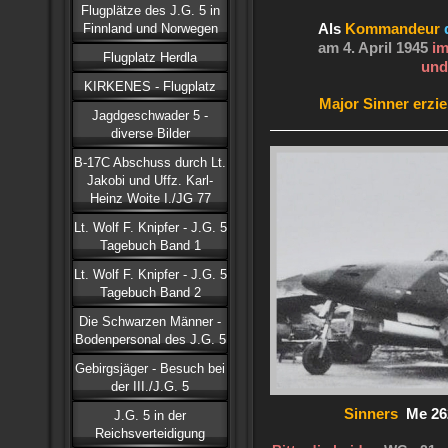
Flugplätze des J.G. 5 in
Finnland und Norwegen
Als
Kommandeur
am 4. April 1945
im
Flugplatz Herdla
und
KIRKENES - Flugplatz
Major Sinner erzie
Jagdgeschwader 5 -
diverse Bilder
B-17C Abschuss durch Lt.
Jakobi und Uffz. Karl-
Heinz Woite I./JG 77
Lt. Wolf F. Knipfer - J.G. 5
Tagebuch Band 1
Lt. Wolf F. Knipfer - J.G. 5
Tagebuch Band 2
Die Schwarzen Männer -
Bodenpersonal des J.G. 5
Gebirgsjäger - Besuch bei
der III./J.G. 5
Sinners
Me 262
J.G. 5 in der
Reichsverteidigung