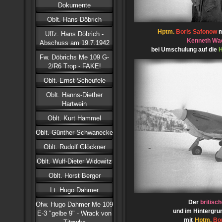
Dokumente
Oblt. Hans Döbrich
Hptm.
Boris Safonow
m
Uffz. Hans Döbrich -
Kenneth Wa
Abschuss am 19.7.1942
bei Umschulung auf die
H
Fw. Döbrichs Me 109 G-
2/R6 Trop - FAKE!
Oblt. Ernst Scheufele
Oblt. Hanns-Diether
Hartwein
Oblt. Kurt Hammel
Oblt. Günther Schwanecke
Oblt. Rudolf Glöckner
Oblt. Wulf-Dieter Widowitz
Oblt. Horst Berger
Lt. Hugo Dahmer
Der
britisch
Ofw. Hugo Dahmer Me 109
und im Hintergru
E-3 "gelbe 9" - Wrack von
mit
Hptm.
Bo