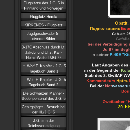
Flugplätze des J.G. 5 in
Finnland und Norwegen
Flugplatz Herdla
Obstlt.
KIRKENES - Flugplatz
Подполко́вник
Бор
Jagdgeschwader 5 -
Geb. am 26
diverse Bilder
Gefall
bei der Verteidigung 
B-17C Abschuss durch Lt.
Ju 87 im Begl
Jakobi und Uffz. Karl-
in seiner
P-40E "Ki
Heinz Woite I./JG 77
Laut Angaben des J
Lt. Wolf F. Knipfer - J.G. 5
in der Gegend der
Kola
Tagebuch Band 1
Stab des 2. GwSAP W
Lt. Wolf F. Knipfer - J.G. 5
Kommandeurs
Hptm.
Tagebuch Band 2
Bei der
Not
wasseru
Bori
Die Schwarzen Männer -
Bodenpersonal des J.G. 5
Zweifacher "
Gebirgsjäger - Besuch bei
20. bi
der III./J.G. 5
J.G. 5 in der
Reichsverteidigung