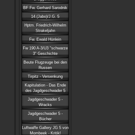
BF Fw. Gerhard Sarodnik
14.(Jabo)/J.G. 5
Hptm. Friedrich-Wilhelm
Strakeljahn
Fw. Ewald Hünlein
Fw 190 A-3/U3 "schwarze
3" Geschichte
Beute Flugzeuge bei den
Russen
Tirpitz - Versenkung
Kapitulation - Das Ende
des Jagdgeschwader 5
Jagdgeschwader 5 -
Wracks
Jagdgeschwader 5 -
Bücher
Luftwaffe Gallery JG 5 von
Mombeek - Kritik!