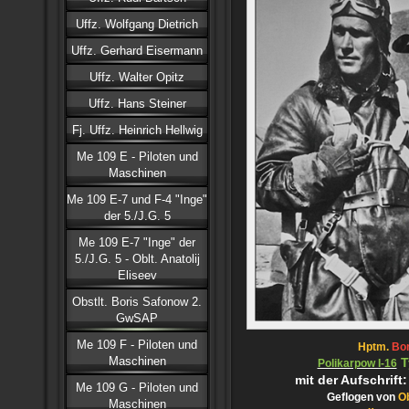
Uffz. Wolfgang Dietrich
Uffz. Gerhard Eisermann
Uffz. Walter Opitz
Uffz. Hans Steiner
Fj. Uffz. Heinrich Hellwig
Me 109 E - Piloten und
Maschinen
Me 109 E-7 und F-4 "Inge"
der 5./J.G. 5
Me 109 E-7 "Inge" der
5./J.G. 5 - Oblt. Anatolij
Eliseev
Obstlt. Boris Safonow 2.
GwSAP
Me 109 F - Piloten und
Hptm.
Bor
Maschinen
T
Polikarpow I-16
mit der Aufschrift
Me 109 G - Piloten und
Geflogen von
Ob
Maschinen