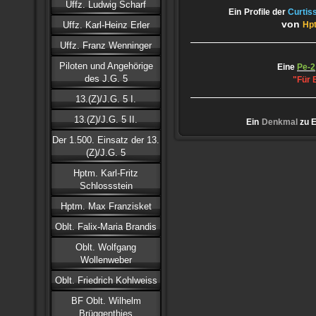
Uffz. Ludwig Scharf
Ein
Profile der
Curtis
von
Uffz. Karl-Heinz Erler
Hp
Uffz. Franz Wenninger
Piloten und Angehörige
Eine
Pe-2
des J.G. 5
"Für 
13.(Z)/J.G. 5 I.
13.(Z)/J.G. 5 II.
Ein
Denkmal
zu 
Der 1.500. Einsatz der 13.
(Z)/J.G. 5
Hptm. Karl-Fritz
Schlossstein
Hptm. Max Franzisket
Oblt. Falix-Maria Brandis
Oblt. Wolfgang
Wollenweber
Oblt. Friedrich Kohlweiss
BF Oblt. Wilhelm
Brüggenthies