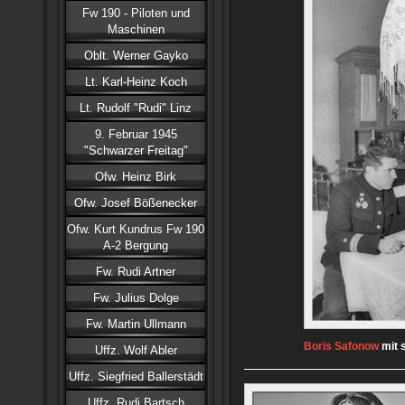
Fw 190 - Piloten und
Maschinen
Oblt. Werner Gayko
Lt. Karl-Heinz Koch
Lt. Rudolf "Rudi" Linz
9. Februar 1945
"Schwarzer Freitag"
Ofw. Heinz Birk
Ofw. Josef Bößenecker
Ofw. Kurt Kundrus Fw 190
A-2 Bergung
Fw. Rudi Artner
Fw. Julius Dolge
Fw. Martin Ullmann
Boris Safonow
mit 
Uffz. Wolf Abler
Uffz. Siegfried Ballerstädt
Uffz. Rudi Bartsch