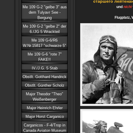
старшего лейтена
Me 109 G-2 "gelbe 3" aus
und
nicht
dem Tulyavr See -
Bergung
Flugplatz,
Me 109 G-2 "gelbe 2" der
6./JG 5 Wrackteil
Me 109 G-6/R6
W.Nr.15817 "schwarze 5"
Me 109 G-6 "rote 7"
FAKE!!
IV./J.G. 5 Stab
Obstlt. Gotthard Handrick
Obstlt. Günther Scholz
Major Theodor "Theo"
Weißenberger
Major Heinrich Ehrler
Major Horst Carganico
Carganicos - F-4/Trop in
Canada Aviaton Museum