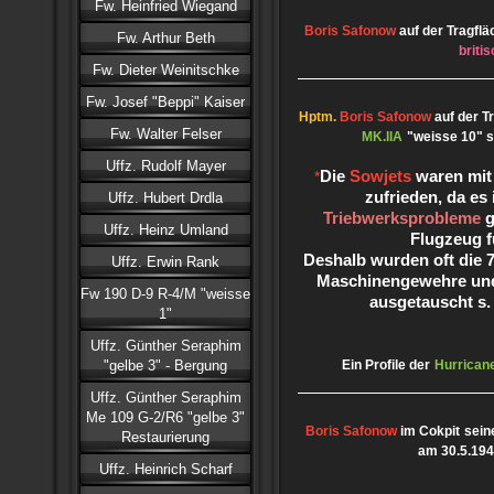
Fw. Heinfried Wiegand
Boris Safonow
auf der Tragflä
Fw. Arthur Beth
briti
Fw. Dieter Weinitschke
Fw. Josef "Beppi" Kaiser
Hptm.
Boris Safonow
auf der T
Fw. Walter Felser
MK.IIA
"weisse 10" s
Uffz. Rudolf Mayer
Die
Sowjets
waren mit
*
zufrieden, da es
Uffz. Hubert Drdla
Triebwerksprobleme
g
Uffz. Heinz Umland
Flugzeug f
Deshalb wurden oft die
Uffz. Erwin Rank
Maschinengewehre un
Fw 190 D-9 R-4/M "weisse
ausgetauscht s
1"
Uffz. Günther Seraphim
"gelbe 3" - Bergung
Ein Profile der
Hurrican
Uffz. Günther Seraphim
Me 109 G-2/R6 "gelbe 3"
Boris Safonow
im Cokpit
sein
Restaurierung
am 30.5.19
Uffz. Heinrich Scharf