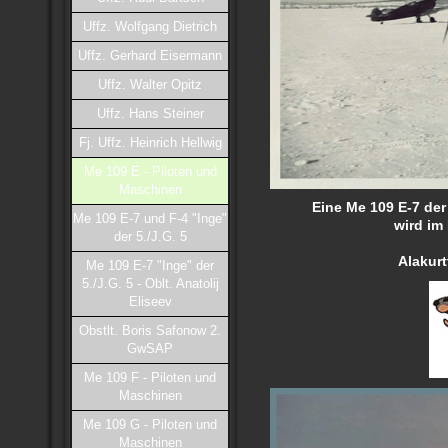
Uffz. Wolfgang Dietrich
Uffz. Gerhard Eisermann
Uffz. Walter Opitz
Uffz. Hans Steiner
Fj. Uffz. Heinrich Hellwig
Me 109 E - Piloten und
Maschinen
Eine Me 109 E-7 der 
Me 109 E-7 und F-4 "Inge"
wird im
der 5./J.G. 5
Alakurt
Me 109 E-7 "Inge" der
5./J.G. 5 - Oblt. Anatolij
Eliseev
Obstlt. Boris Safonow 2.
GwSAP
Me 109 F - Piloten und
Maschinen
Me 109 G - Piloten und
Maschinen