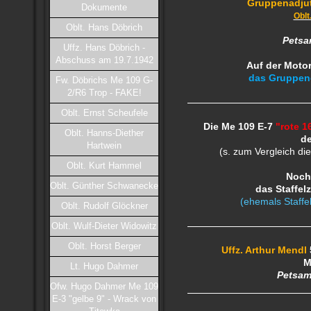
Gruppenadju
Dokumente
Oblt
Oblt. Hans Döbrich
Petsa
Uffz. Hans Döbrich -
Abschuss am 19.7.1942
Auf der Moto
das Gruppe
Fw. Döbrichs Me 109 G-
2/R6 Trop - FAKE!
Oblt. Ernst Scheufele
Die Me 109 E-7
"rote 1
Oblt. Hanns-Diether
de
Hartwein
(s. zum Vergleich di
Oblt. Kurt Hammel
Noch
Oblt. Günther Schwanecke
das Staffelz
(ehemals Staffel
Oblt. Rudolf Glöckner
Oblt. Wulf-Dieter Widowitz
Oblt. Horst Berger
Uffz. Arthur Mendl
M
Lt. Hugo Dahmer
Petsam
Ofw. Hugo Dahmer Me 109
E-3 "gelbe 9" - Wrack von