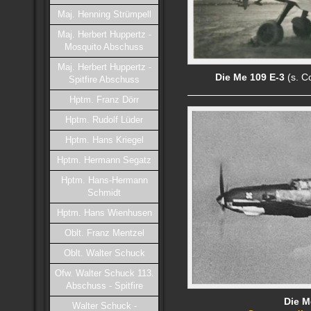
Maj. Henning Strümpell
Maj. Herbert Huppertz -
Mosquito Abschuss
Maj. Herbert Huppertz -
Die Me 109 E-3
(s. Co
Spitfire Abschuss
Hptm. Franz Dörr
Hptm. Rudolf Lüder
Hptm. Hans Kriegel
Hptm. Hermann Segatz
Hptm. Hans-Hermann
Schmidt
Hptm. Hans Wienhusen
Oblt. Franz Mentzel
Oblt. Walter Schuck
Ofw. Walter Schuck 113.
Abschuss - Spitfire
Die M
Walter Schuck -