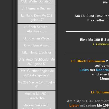
Oblt. Walter Bohatsch
Pet
Lt. Hermann Buchner
Lt. Hans Dorn Me 262
Am 18. Juni 1942 keh
"gelbe 17"
Flaktreffern
Lt. Erich Schulte -
Abschuss...+
Lt. Joachim Weber
Eine Me 109 E-3
s. Emblem
Ofw. Heinz Arnold
Uffz. Heinz Elschner
Uffz. Anton Schöppler Me
Lt. Ulrich Schumann
2.
262 "gelbe 5"
auf de
Links
der
Nachric
Uffz. Günther Engler Me
und
eine 
262 A-1a "gelbe 7"
Liste
Me 262 "gelbe 17" / "gelbe
4"
Lt. Schum
Mutkes Me 262 -
Geschichte
Am 7. April 1942 schmiert
Mutkes "weisse 3"
Lister
mit seiner
Me 109