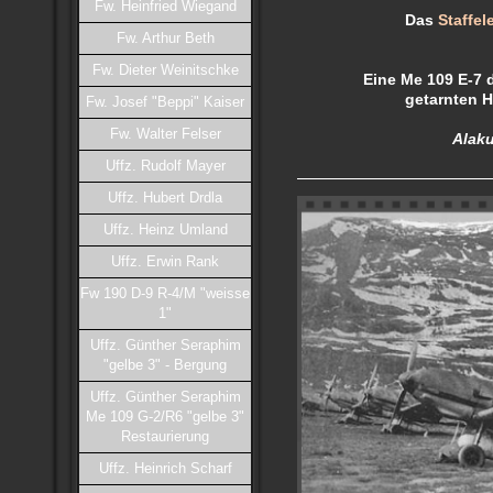
Fw. Heinfried Wiegand
Das
Staffe
Fw. Arthur Beth
Fw. Dieter Weinitschke
Eine Me 109 E-7 d
getarnten 
Fw. Josef "Beppi" Kaiser
Fw. Walter Felser
Alaku
Uffz. Rudolf Mayer
Uffz. Hubert Drdla
Uffz. Heinz Umland
Uffz. Erwin Rank
Fw 190 D-9 R-4/M "weisse
1"
Uffz. Günther Seraphim
"gelbe 3" - Bergung
Uffz. Günther Seraphim
Me 109 G-2/R6 "gelbe 3"
Restaurierung
Uffz. Heinrich Scharf