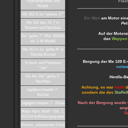
Originalnachbau und
Fläc
Modell
Me 262 A-1a "weisse 17"
Ein Wart
am Motor ein
Me 262 des JG 7 in
Pet
Museen und Nachbau
Auf der Motor
Die "gelbe 7" WNr. 500491
das
Wappen
als 1:48 Modell
Me 262 A-1a "gelbe 8" in
Stendal-Borstel
Bergung der Me 109 E-4
Schuck und Peterburs
notwa
"Joe"
Die Me 262 "gelbe 5"
Herdla-Be
Nachbau
Achtung, es war
nicht
d
Jagdgeschwader 7 -
sondern die des
Staffe
Bücher
Nach der Bergung wurde f
Jagdgeschwader 7 - Bilder
ang
Major Hans Wolff - Stk. 1.
S
(F)/124 Aufklärungsgruppe
Diverse, unbekannte Fotos