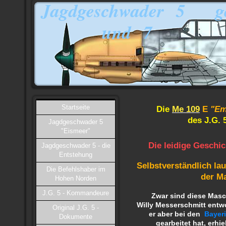
Jagdgeschwader 5 ge
und 7
Startseite
Die
Me 109
E
"Em
des J.G. 
Jagdgeschwader 5
"Eismeer"
Die leidige Geschic
Jagdgeschwader 5 - die
Entstehung
Selbstverständlich lau
Die Befehlshaber im
der M
Hohen Norden
J.G. 5 - Kommandeure
Zwar sind
diese Masc
Wil
ly M
esserschmitt
entw
Original J.G. 5 -
er
aber
bei den
Bayer
Dokumente
gearbeitet hat, erhi