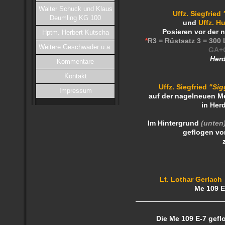
Walter Schuck und Klaus
Uffz. Siegfried
Deumling KG 100
und
Uffz. H
Posieren vor der 
Hptm. Herbert Kutscha
*
R3 = Rüstsatz 3 = 300
Weitere Geschwader u.a.
GA+Q
Herd
Kommentare
Kontakt
Uffz. Siegfried
"Sig
Impressum
auf der nagelneuen Me
in Her
Im Hintergrund
(unten
geflogen
vo
.
Lt. Lothar Gerlach
Me 109 E
Die Me 109 E-7 gef