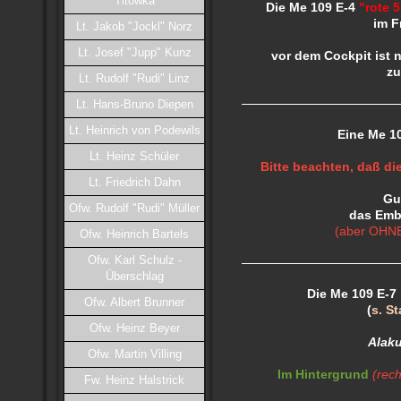
Titowka
Die Me 109 E-4
"rote 5
im F
Lt. Jakob "Jockl" Norz
Lt. Josef "Jupp" Kunz
vor dem Cockpit ist 
zu
Lt. Rudolf "Rudi" Linz
Lt. Hans-Bruno Diepen
Lt. Heinrich von Podewils
Eine Me 1
Lt. Heinz Schüler
Bitte beachten, daß d
Lt. Friedrich Dahn
Gu
Ofw. Rudolf "Rudi" Müller
das Embl
(aber OHNE
Ofw. Heinrich Bartels
Ofw. Karl Schulz -
Überschlag
Die Me 109 E-7 
Ofw. Albert Brunner
(
s. S
Ofw. Heinz Beyer
Alaku
Ofw. Martin Villing
Im Hintergrund
(rech
Fw. Heinz Halstrick