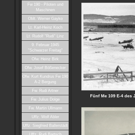
Fw 190 - Piloten und
Maschinen
Oblt. Werner Gayko
Lt. Karl-Heinz Koch
Lt. Rudolf "Rudi" Linz
9. Februar 1945
"Schwarzer Freitag"
Ofw. Heinz Birk
Ofw. Josef Bößenecker
Ofw. Kurt Kundrus Fw 190
A-2 Bergung
Fw. Rudi Artner
Fünf Me 109 E-4 des J
Fw. Julius Dolge
Fw. Martin Ullmann
Uffz. Wolf Abler
Uffz. Siegfried Ballerstädt
Uffz. Rudi Bartsch