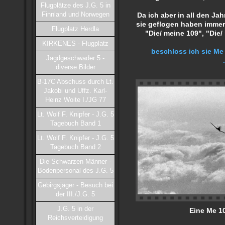
Flugplätze des J.G. 5 in
Finnland und Norwegen
Da ich aber in all den Ja
sie geflogen haben immer
Flugplatz Herdla
"Die/ meine 109", "Die
KIRKENES - Flugplatz
beschloss ich sie Me
Jagdgeschwader 5 -
.
diverse Bilder
B-17C Abschuss durch Lt.
Jakobi und Uffz. Karl-
Heinz Woite I./JG 77
Lt. Wolf F. Knipfer - J.G. 5
Tagebuch Band 1
Lt. Wolf F. Knipfer - J.G. 5
Tagebuch Band 2
Die Schwarzen Männer -
Bodenpersonal des J.G. 5
Gebirgsjäger - Besuch bei
der III./J.G. 5
J.G. 5 in der
Eine Me 10
Reichsverteidigung