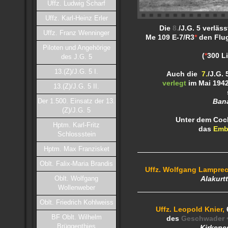
Uffz. Ludwig Scharf
Uffz. Karl-Heinz Erler
Die
8.
/J.G. 5 verläss
Uffz. Franz Wenninger
Me 109 E-7/R3
*
den Flu
Piloten und Angehörige
(
*
300 Li
des J.G. 5
13.(Z)/J.G. 5 I.
Auch die
7.
/J.G.
verlegt
im Mai 194
13.(Z)/J.G. 5 II.
Der 1.500. Einsatz der 13.
Bana
(Z)/J.G. 5
Unter dem Cock
Hptm. Karl-Fritz
das
Emb
Schlossstein
Hptm. Max Franzisket
Oblt. Falix-Maria Brandis
Uffz.
Wolfgang Lamprec
Oblt. Wolfgang
Alakurtt
Wollenweber
Oblt. Friedrich Kohlweiss
Uffz. Leopold Knier,
BF Oblt. Wilhelm
des
Geschwader <
Brüggenthies
Kirkene