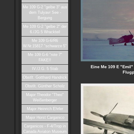
Me 109 G-2 "gelbe 3" aus
dem Tulyavr See -
Bergung
Me 109 G-2 "gelbe 2" der
6./JG 5 Wrackteil
Me 109 G-6/R6
W.Nr.15817 "schwarze 5"
Me 109 G-6 "rote 7"
FAKE!!
Eine Me 109 E "Emil"
IV./J.G. 5 Stab
Flugp
Obstlt. Gotthard Handrick
.
Obstlt. Günther Scholz
Major Theodor "Theo"
Weißenberger
Major Heinrich Ehrler
Major Horst Carganico
Carganicos - F-4/Trop in
Canada Aviaton Museum