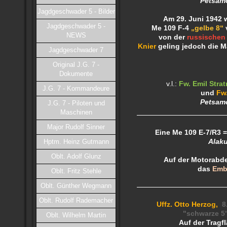
Petsamo
Jagdgeschwader 5 - Bilder
Am 29. Juni 1942 w
Jagdgeschwader 5 -
Me 109 F-4
„gelbe 8“
NEWS
von der
russischen
Knier
geling jedoch die M
Jagdgeschwader 7
Original J.G. 7 -
Dokumente
v.l.:
Fw. Emil Stra
J.G. 7 - Kommandeure
und
Fw
Petsam
J.G. 7 - Piloten und
Maschinen
Major Rudolf Sinner
Eine Me 109 E-7/R3 =
Alaku
Hptm. Heinz Gutmann
Oblt. Adolf Glunz
Auf der Motorabd
das
Emb
Oblt. Fritz Stehle
Oblt. Günther Wegmann
Oblt. Rudolf Rademacher
Uffz. Otto Herzog,
8
"schwarze
5
Oblt. Wilhelm Martin
Auf der Tragf