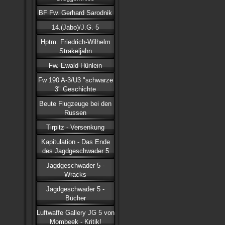
BF Fw. Gerhard Sarodnik
14.(Jabo)/J.G. 5
Hptm. Friedrich-Wilhelm
Strakeljahn
Fw. Ewald Hünlein
Fw 190 A-3/U3 "schwarze
3" Geschichte
Beute Flugzeuge bei den
Russen
Tirpitz - Versenkung
Kapitulation - Das Ende
des Jagdgeschwader 5
Jagdgeschwader 5 -
Wracks
Jagdgeschwader 5 -
Bücher
Luftwaffe Gallery JG 5 von
Mombeek - Kritik!