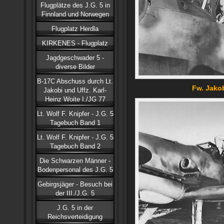
Flugplätze des J.G. 5 in
Finnland und Norwegen
Flugplatz Herdla
KIRKENES - Flugplatz
Jagdgeschwader 5 -
diverse Bilder
B-17C Abschuss durch Lt.
Fw. Jako
Jakobi und Uffz. Karl-
Heinz Woite I./JG 77
Lt. Wolf F. Knipfer - J.G. 5
Tagebuch Band 1
Lt. Wolf F. Knipfer - J.G. 5
Tagebuch Band 2
Die Schwarzen Männer -
Bodenpersonal des J.G. 5
Gebirgsjäger - Besuch bei
der III./J.G. 5
J.G. 5 in der
Reichsverteidigung