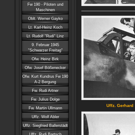
Fw 190 - Piloten und
Maschinen
Oblt. Werner Gayko
Lt. Karl-Heinz Koch
Lt. Rudolf "Rudi" Linz
9. Februar 1945
"Schwarzer Freitag"
Ofw. Heinz Birk
Ofw. Josef Bößenecker
Ofw. Kurt Kundrus Fw 190
A-2 Bergung
Fw. Rudi Artner
Fw. Julius Dolge
Uffz. Gerhard
Fw. Martin Ullmann
Uffz. Wolf Abler
Uffz. Siegfried Ballerstädt
Uffz. Rudi Bartsch