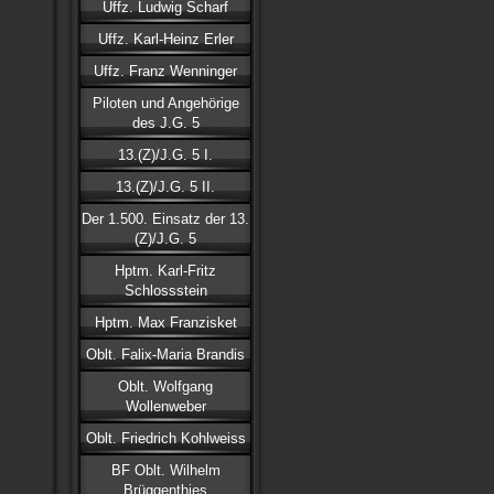
Uffz. Ludwig Scharf
Uffz. Karl-Heinz Erler
Uffz. Franz Wenninger
Piloten und Angehörige
des J.G. 5
13.(Z)/J.G. 5 I.
13.(Z)/J.G. 5 II.
Der 1.500. Einsatz der 13.
(Z)/J.G. 5
Hptm. Karl-Fritz
Schlossstein
Hptm. Max Franzisket
Oblt. Falix-Maria Brandis
Oblt. Wolfgang
Wollenweber
Oblt. Friedrich Kohlweiss
BF Oblt. Wilhelm
Brüggenthies