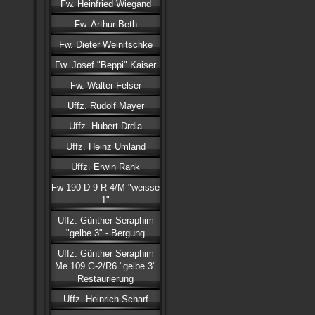
Fw. Heinfried Wiegand
Fw. Arthur Beth
Fw. Dieter Weinitschke
Fw. Josef "Beppi" Kaiser
Fw. Walter Felser
Uffz. Rudolf Mayer
Uffz. Hubert Drdla
Uffz. Heinz Umland
Uffz. Erwin Rank
Fw 190 D-9 R-4/M "weisse
1"
Uffz. Günther Seraphim
"gelbe 3" - Bergung
Uffz. Günther Seraphim
Me 109 G-2/R6 "gelbe 3"
Restaurierung
Uffz. Heinrich Scharf