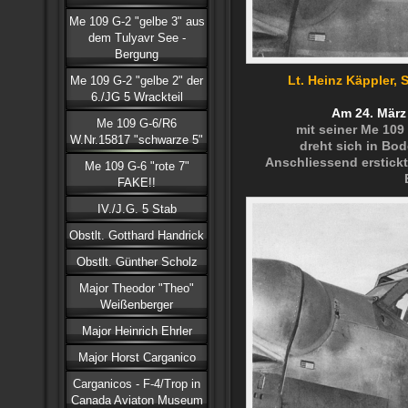
Me 109 G-2 "gelbe 3" aus
dem Tulyavr See -
Bergung
Me 109 G-2 "gelbe 2" der
Lt. Heinz Käppler, S
6./JG 5 Wrackteil
Am 24. März
Me 109 G-6/R6
mit seiner Me 109
W.Nr.15817 "schwarze 5"
dreht sich in Bo
Anschliessend erstickt
Me 109 G-6 "rote 7"
FAKE!!
IV./J.G. 5 Stab
Obstlt. Gotthard Handrick
Obstlt. Günther Scholz
Major Theodor "Theo"
Weißenberger
Major Heinrich Ehrler
Major Horst Carganico
Carganicos - F-4/Trop in
Canada Aviaton Museum