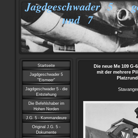
Jagdgeschwader 5 ge
und 7
Startseite
Die neue Me 109 G-6
mit der mehrere Pil
Jagdgeschwader 5
Platzrund
"Eismeer"
Jagdgeschwader 5 - die
Stavanger
Entstehung
Die Befehlshaber im
Hohen Norden
J.G. 5 - Kommandeure
Original J.G. 5 -
Dokumente