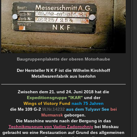
Baugruppenplakette der oberen Motorhaube
Der Hersteller N K F ist die Wilhelm Kirchhoff
Metallwarenfabrik aus Iserlohn
Zwischen dem 21. und 24. Juni 2018 hat die
Expeditionsgruppe "IKAR"
und der
Wings of Victory Fund
nach 75 Jahren
die Me 109 G-2
W.Nr.14232
aus dem Tulyavr See
bei
Murmansk
geborgen.
Die Maschine wurde nach der Bergung in das
Technikmuseum von Vadim Zadorozhniy
bei Moskau
gebracht wo eine Restauration auf Grund des allgemeinen