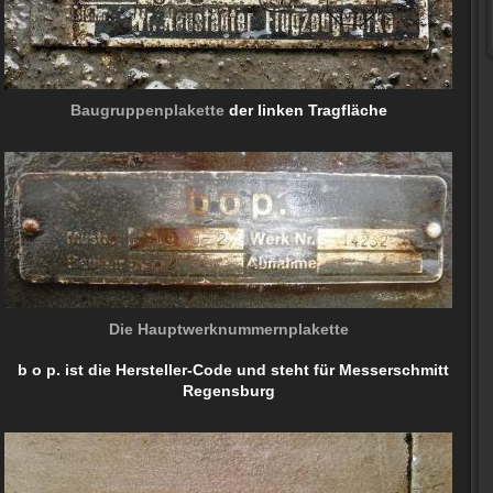
Baugruppenplakette
der linken Tragfläche
Die Hauptwerknummernplakette
b o p. ist die Hersteller-Code und steht für Messerschmitt
Regensburg