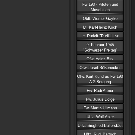
Fw 190 - Piloten und
Maschinen
Oblt. Werner Gayko
Lt. Karl-Heinz Koch
Lt. Rudolf "Rudi" Linz
9. Februar 1945
"Schwarzer Freitag"
Ofw. Heinz Birk
Ofw. Josef Bößenecker
Ofw. Kurt Kundrus Fw 190
A-2 Bergung
Fw. Rudi Artner
Fw. Julius Dolge
Fw. Martin Ullmann
Uffz. Wolf Abler
Uffz. Siegfried Ballerstädt
Uffz. Rudi Bartsch