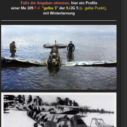
Falls die Angaben stimmen,
hier ein Profile
einer Me 109
F-4
"gelbe 3"
der
9.
/JG 5
(s. gelbe Punkt)
,
mit Wintertarnung