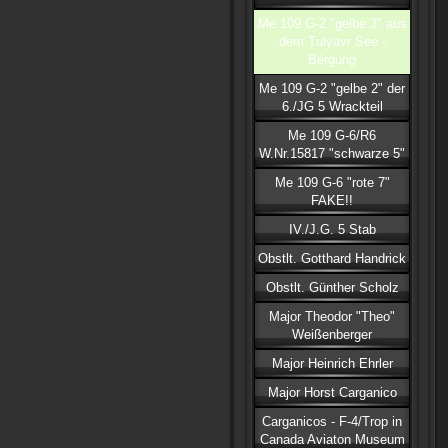
Me 109 G-2 "gelbe 3" aus
dem Tulyavr See -
Bergung
Me 109 G-2 "gelbe 2" der
6./JG 5 Wrackteil
Me 109 G-6/R6
W.Nr.15817 "schwarze 5"
Me 109 G-6 "rote 7"
FAKE!!
IV./J.G. 5 Stab
Obstlt. Gotthard Handrick
Obstlt. Günther Scholz
Major Theodor "Theo"
Weißenberger
Major Heinrich Ehrler
Major Horst Carganico
Carganicos - F-4/Trop in
Canada Aviaton Museum