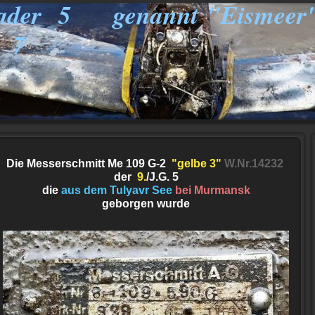
wader 5 genannt "Eismeer
7
Die Messerschmitt Me 109 G-2
"gelbe 3"
W.Nr.14232
der
9.
/J.G. 5
die
aus dem Tulyavr See
bei Murmansk
geborgen wurde