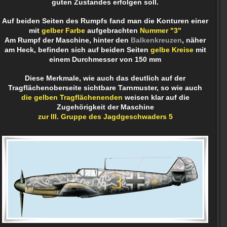
guten Zustandes erfolgen soll.
Auf beiden Seiten des Rumpfs fand man die Konturen einer
mit
gelber Farbe
aufgebrachten
Nummer "3"
Am Rumpf der Maschine, hinter den
Balkenkreuzen
, näher
am Heck, befinden sich auf beiden Seiten
gelbe Kreise
mit
einem Durchmesser von 150 mm
Diese Merkmale, wie auch das deutlich auf der
Tragflächenoberseite sichtbare Tarnmuster, so wie auch
die gelben Tragflächenenden
weisen klar auf die
Zugehörigkeit der Maschine
zur III. Gruppe
des Jagdgeschwaders 5