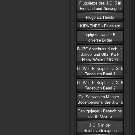
Flugplätze des J.G. 5 in
Finnland und Norwegen
Flugplatz Herdla
KIRKENES - Flugplatz
Jagdgeschwader 5 -
diverse Bilder
B-17C Abschuss durch Lt.
Jakobi und Uffz. Karl-
Heinz Woite I./JG 77
Lt. Wolf F. Knipfer - J.G. 5
Tagebuch Band 1
Lt. Wolf F. Knipfer - J.G. 5
Tagebuch Band 2
Die Schwarzen Männer -
Bodenpersonal des J.G. 5
Gebirgsjäger - Besuch bei
der III./J.G. 5
J.G. 5 in der
Reichsverteidigung