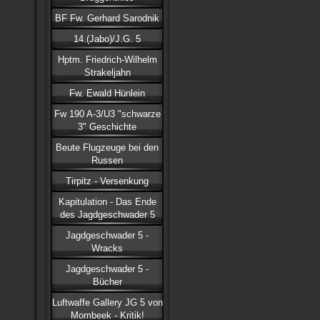
BF Fw. Gerhard Sarodnik
14.(Jabo)/J.G. 5
Hptm. Friedrich-Wilhelm
Strakeljahn
Fw. Ewald Hünlein
Fw 190 A-3/U3 "schwarze
3" Geschichte
Beute Flugzeuge bei den
Russen
Tirpitz - Versenkung
Kapitulation - Das Ende
des Jagdgeschwader 5
Jagdgeschwader 5 -
Wracks
Jagdgeschwader 5 -
Bücher
Luftwaffe Gallery JG 5 von
Mombeek - Kritik!