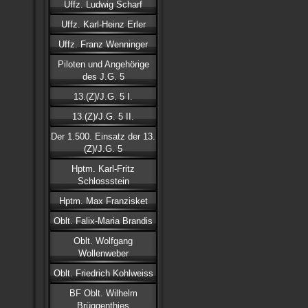
Uffz. Ludwig Scharf
Uffz. Karl-Heinz Erler
Uffz. Franz Wenninger
Piloten und Angehörige
des J.G. 5
13.(Z)/J.G. 5 I.
13.(Z)/J.G. 5 II.
Der 1.500. Einsatz der 13.
(Z)/J.G. 5
Hptm. Karl-Fritz
Schlossstein
Hptm. Max Franzisket
Oblt. Falix-Maria Brandis
Oblt. Wolfgang
Wollenweber
Oblt. Friedrich Kohlweiss
BF Oblt. Wilhelm
Brüggenthies