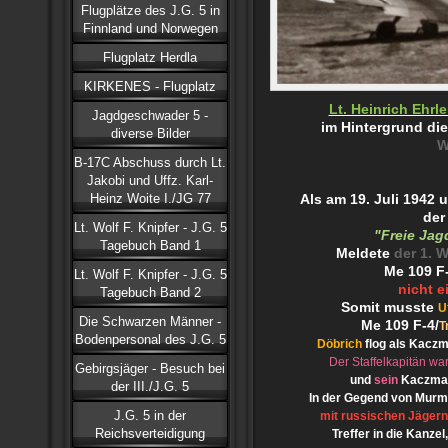
Flugplätze des J.G. 5 in
Finnland und Norwegen
Flugplatz Herdla
KIRKENES - Flugplatz
Lt. Heinrich Ehrle
Jagdgeschwader 5 -
im Hintergrund die
diverse Bilder
W
B-17C Abschuss durch Lt.
Jakobi und Uffz. Karl-
Heinz Woite I./JG 77
Als am 19. Juli 1942 u
der
Lt. Wolf F. Knipfer - J.G. 5
"Freie Ja
Tagebuch Band 1
Meldete
der 1. W
Me 109 F-
Lt. Wolf F. Knipfer - J.G. 5
nicht e
Tagebuch Band 2
Somit musste
U
Die Schwarzen Männer -
Me 109 F-4/
T
Bodenpersonal des J.G. 5
Döbrich
flog als Kaczm
Der Staffelkapitän wa
Gebirgsjäger - Besuch bei
und
sein
Kaczma
der III./J.G. 5
In der Gegend von Murm
J.G. 5 in der
mit russischen Jägern
Reichsverteidigung
Treffer in die Kanze