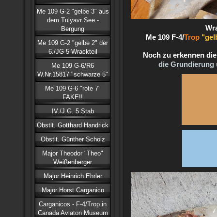
Me 109 G-2 "gelbe 3" aus
dem Tulyavr See -
Wra
Bergung
Me 109 F-4/
Trop
"gel
Me 109 G-2 "gelbe 2" der
6./JG 5 Wrackteil
Noch zu erkennen die
die Grundierung
Me 109 G-6/R6
W.Nr.15817 "schwarze 5"
Me 109 G-6 "rote 7"
FAKE!!
IV./J.G. 5 Stab
Obstlt. Gotthard Handrick
Obstlt. Günther Scholz
Major Theodor "Theo"
Weißenberger
Major Heinrich Ehrler
Major Horst Carganico
Carganicos - F-4/Trop in
Canada Aviaton Museum