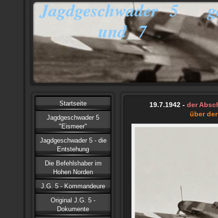
Jagdgeschwader 5 ge
und 7
Startseite
19.7.1942 -
der Absc
über de
Jagdgeschwader 5
"Eismeer"
Jagdgeschwader 5 - die
Entstehung
Die Befehlshaber im
Hohen Norden
J.G. 5 - Kommandeure
Original J.G. 5 -
Dokumente