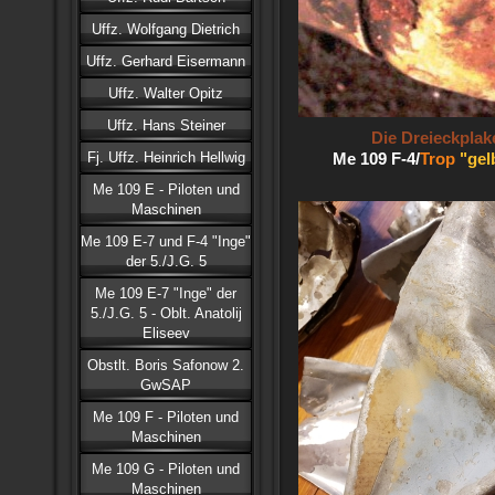
Uffz. Wolfgang Dietrich
Uffz. Gerhard Eisermann
Uffz. Walter Opitz
Uffz. Hans Steiner
Die Dreieckplak
Fj. Uffz. Heinrich Hellwig
Me 109 F-4/
Trop
"gel
Me 109 E - Piloten und
Maschinen
Me 109 E-7 und F-4 "Inge"
der 5./J.G. 5
Me 109 E-7 "Inge" der
5./J.G. 5 - Oblt. Anatolij
Eliseev
Obstlt. Boris Safonow 2.
GwSAP
Me 109 F - Piloten und
Maschinen
Me 109 G - Piloten und
Maschinen