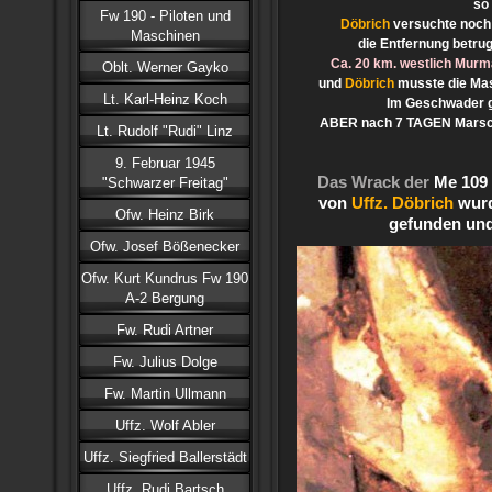
so
Fw 190 - Piloten und
Döbrich
versuchte noch
Maschinen
die Entfernung betru
Ca. 20 km. westlich Murm
Oblt. Werner Gayko
und
Döbrich
musste die Mas
Lt. Karl-Heinz Koch
Im Geschwader g
ABER nach 7 TAGEN Marsc
Lt. Rudolf "Rudi" Linz
9. Februar 1945
Das Wrack der
Me 109 
"Schwarzer Freitag"
von
Uffz. Döbrich
wur
Ofw. Heinz Birk
gefunden und 
Ofw. Josef Bößenecker
Ofw. Kurt Kundrus Fw 190
A-2 Bergung
Fw. Rudi Artner
Fw. Julius Dolge
Fw. Martin Ullmann
Uffz. Wolf Abler
Uffz. Siegfried Ballerstädt
Uffz. Rudi Bartsch