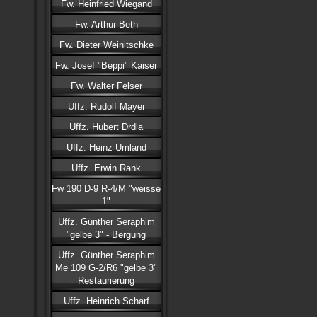
Fw. Heinfried Wiegand
Fw. Arthur Beth
Fw. Dieter Weinitschke
Fw. Josef "Beppi" Kaiser
Fw. Walter Felser
Uffz. Rudolf Mayer
Uffz. Hubert Drdla
Uffz. Heinz Umland
Uffz. Erwin Rank
Fw 190 D-9 R-4/M "weisse
1"
Uffz. Günther Seraphim
"gelbe 3" - Bergung
Uffz. Günther Seraphim
Me 109 G-2/R6 "gelbe 3"
Restaurierung
Uffz. Heinrich Scharf